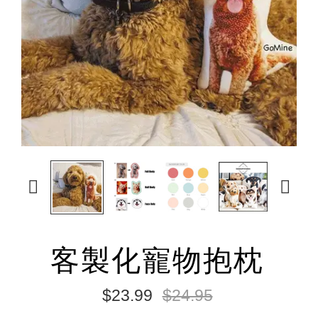


客製化寵物抱枕
$23.99
$24.95